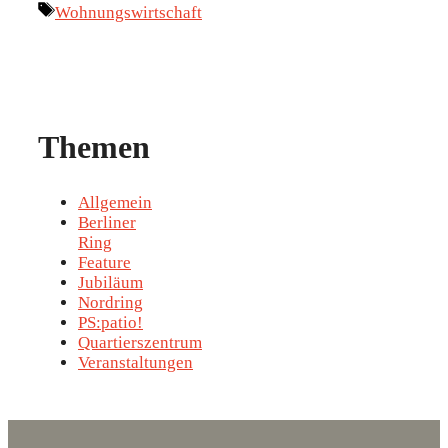
Schlagwörter
Wohnungswirtschaft
Themen
Allgemein
Berliner
Ring
Feature
Jubiläum
Nordring
PS:patio!
Quartierszentrum
Veranstaltungen