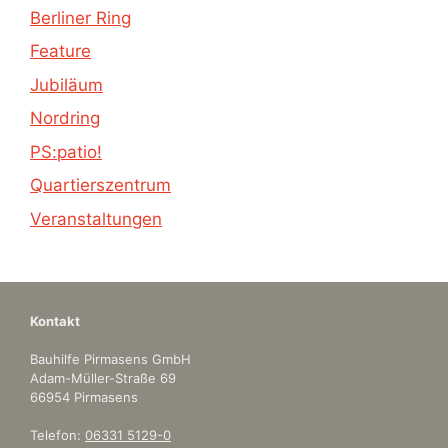
Berliner Ring
Feature
Jubiläum
Nordring
PS:patio!
Quartierszentrum
Veranstaltungen
Kontakt
Bauhilfe Pirmasens GmbH
Adam-Müller-Straße 69
66954 Pirmasens
Telefon:
06331 5129-0