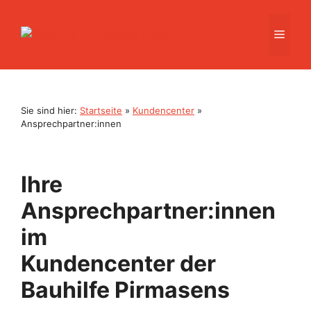
Zum
Inhalt
Men
springen
Sie sind hier:
Startseite
»
Kundencenter
»
Ansprechpartner:innen
Ihre
Ansprechpartner:innen
im
Kundencenter der
Bauhilfe Pirmasens