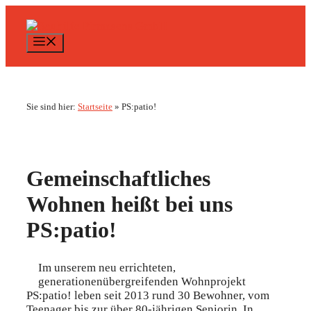
Zum
Inhalt
springen
Menü
Sie sind hier:
Startseite
»
PS:patio!
Gemeinschaftliches
Wohnen heißt bei uns
PS:patio!
Im unserem neu errichteten,
generationenübergreifenden Wohnprojekt
PS:patio! leben seit 2013 rund 30 Bewohner, vom
Teenager bis zur über 80-jährigen Seniorin. In