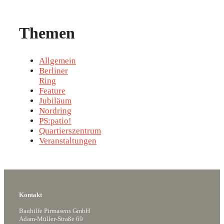
Themen
Allgemein
Berliner
Ring
Feature
Jubiläum
Nordring
PS:patio!
Quartierszentrum
Veranstaltungen
Kontakt
Bauhilfe Pirmasens GmbH
Adam-Müller-Straße 69