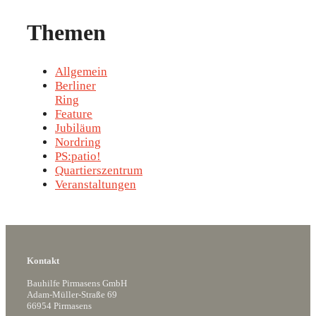
Themen
Allgemein
Berliner
Ring
Feature
Jubiläum
Nordring
PS:patio!
Quartierszentrum
Veranstaltungen
Kontakt
Bauhilfe Pirmasens GmbH
Adam-Müller-Straße 69
66954 Pirmasens