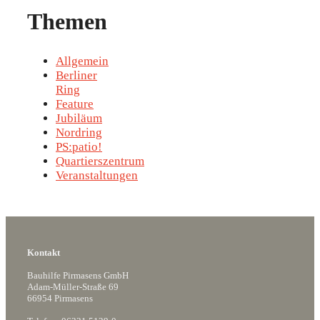
Themen
Allgemein
Berliner
Ring
Feature
Jubiläum
Nordring
PS:patio!
Quartierszentrum
Veranstaltungen
Kontakt
Bauhilfe Pirmasens GmbH
Adam-Müller-Straße 69
66954 Pirmasens