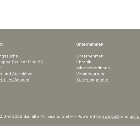
ot
Unternehmen
ngssuche
Unternehmen
uppe Berliner Ring 88
Chronik
o!
Mitarbeiter:innen
 und Stellplätze
Verantwortung
refreies Wohnen
Stellenangebote
 2.0 © 2026 Bauhilfe Pirmasens GmbH · Powered by
zweigelb
und
ars p