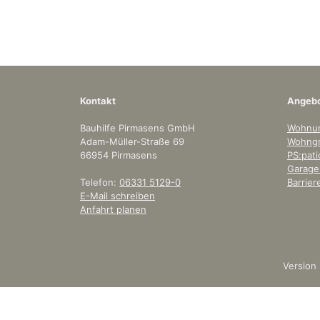
Kontakt
Angeb
Bauhilfe Pirmasens GmbH
Wohnu
Adam-Müller-Straße 69
Wohngr
66954 Pirmasens
PS:pati
Garagen
Telefon:
06331 5129-0
Barrie
E-Mail schreiben
Anfahrt planen
Version