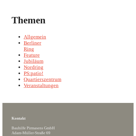
Themen
Allgemein
Berliner
Ring
Feature
Jubiläum
Nordring
PS:patio!
Quartierszentrum
Veranstaltungen
Kontakt
Bauhilfe Pirmasens GmbH
Adam-Müller-Straße 69