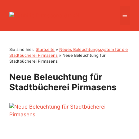
Zum
Inhalt
Men
springen
Sie sind hier:
Startseite
»
Neues Beleuchtungssystem für die
Stadtbücherei Pirmasens
»
Neue Beleuchtung für
Stadtbücherei Pirmasens
Neue Beleuchtung für
Stadtbücherei Pirmasens