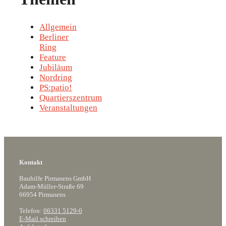
Allgemein
Berliner
Ring
Feature
Jubiläum
Nordring
PS:patio!
Quartierszentrum
Veranstaltungen
Kontakt
Bauhilfe Pirmasens GmbH
Adam-Müller-Straße 69
66954 Pirmasens
Telefon:
06331 5129-0
E-Mail schreiben