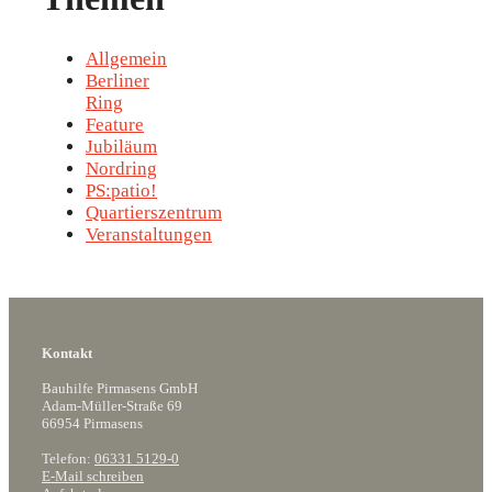
Allgemein
Berliner
Ring
Feature
Jubiläum
Nordring
PS:patio!
Quartierszentrum
Veranstaltungen
Kontakt
Bauhilfe Pirmasens GmbH
Adam-Müller-Straße 69
66954 Pirmasens
Telefon:
06331 5129-0
E-Mail schreiben