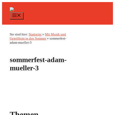
Zum
Inhalt
springen
Menü
Sie sind hier:
Startseite
»
Mit Musik und
Gegrilltem in den Sommer
»
sommerfest-
adam-mueller-3
sommerfest-adam-
mueller-3
Themen