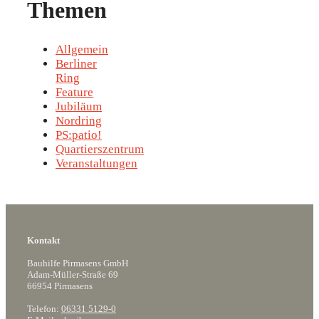
Themen
Allgemein
Berliner
Ring
Feature
Jubiläum
Nordring
PS:patio!
Quartierszentrum
Veranstaltungen
Kontakt
Bauhilfe Pirmasens GmbH
Adam-Müller-Straße 69
66954 Pirmasens
Telefon:
06331 5129-0