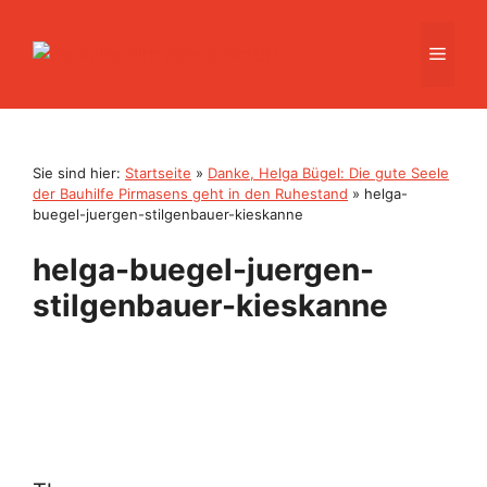
Zum
Inhalt
Men
springen
Sie sind hier:
Startseite
»
Danke, Helga Bügel: Die gute Seele
der Bauhilfe Pirmasens geht in den Ruhestand
»
helga-
buegel-juergen-stilgenbauer-kieskanne
helga-buegel-juergen-
stilgenbauer-kieskanne