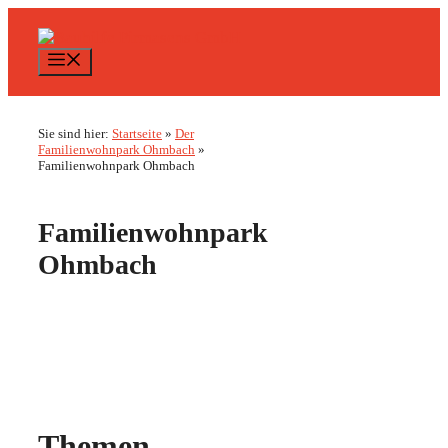
Zum
Inhalt
springen
Menü
Sie sind hier:
Startseite
»
Der
Familienwohnpark Ohmbach
»
Familienwohnpark Ohmbach
Familienwohnpark
Ohmbach
Themen