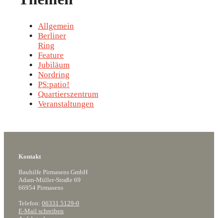
Allgemein
Berliner
Ring
Feature
Jubiläum
Nordring
PS:patio!
Quartierszentrum
Veranstaltungen
Kontakt
Bauhilfe Pirmasens GmbH
Adam-Müller-Straße 69
66954 Pirmasens
Telefon:
06331 5129-0
E-Mail schreiben