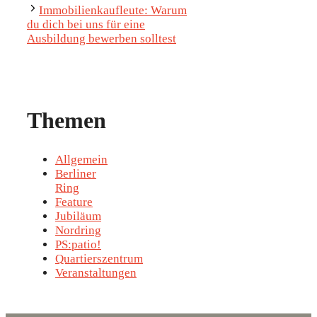
Immobilienkaufleute: Warum
du dich bei uns für eine
Ausbildung bewerben solltest
Themen
Allgemein
Berliner
Ring
Feature
Jubiläum
Nordring
PS:patio!
Quartierszentrum
Veranstaltungen