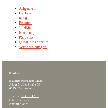
Allgemein
Berliner
Ring
Feature
Jubiläum
Nordring
PS:patio!
Quartierszentrum
Veranstaltungen
Kontakt
Bauhilfe Pirmasens GmbH
Adam-Müller-Straße 69
66954 Pirmasens
Telefon:
06331 5129-0
E-Mail schreiben
Anfahrt planen