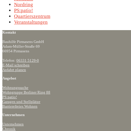
Nordring
PS:patio!
Quartierszentrum
Veranstaltungen
Kontakt
Bauhilfe Pirmasens GmbH
Adam-Müller-Straße 69
66954 Pirmasens
Telefon:
06331 5129-0
E-Mail schreiben
Anfahrt planen
Angebot
Wohnungssuche
Wohngruppe Berliner Ring 88
PS:patio!
Garagen und Stellplätze
Barrierefreies Wohnen
Unternehmen
Unternehmen
Chronik