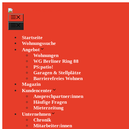
Zum
Inhalt
springen
Menü
Menü
Startseite
Wohnungssuche
Angebot
Wohnungen
WG Berliner Ring 88
PS:patio!
Garagen & Stellplätze
Barrierefreies Wohnen
Magazin
Kundencenter
Ansprechpartner:innen
Häufige Fragen
Mieterzeitung
Unternehmen
Chronik
Mitarbeiter:innen