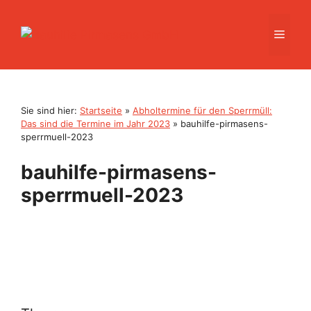
Zum
Inhalt
Men
springen
Sie sind hier:
Startseite
»
Abholtermine für den Sperrmüll:
Das sind die Termine im Jahr 2023
»
bauhilfe-pirmasens-
sperrmuell-2023
bauhilfe-pirmasens-
sperrmuell-2023