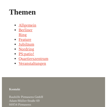
Themen
Allgemein
Berliner
Ring
Feature
Jubiläum
Nordring
PS:patio!
Quartierszentrum
Veranstaltungen
Kontakt
Bauhilfe Pirmasens GmbH
Adam-Müller-Straße 69
66954 Pirmasens