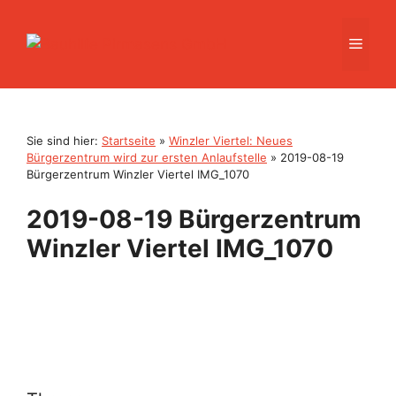
Zum
Inhalt
Men
springen
Sie sind hier:
Startseite
»
Winzler Viertel: Neues
Bürgerzentrum wird zur ersten Anlaufstelle
»
2019-08-19
Bürgerzentrum Winzler Viertel IMG_1070
2019-08-19 Bürgerzentrum
Winzler Viertel IMG_1070