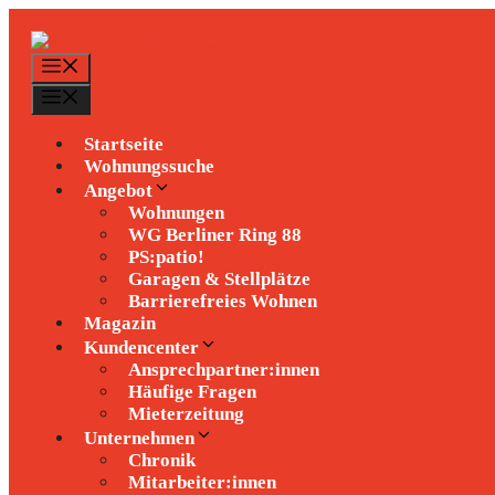
Zum
Inhalt
springen
Menü
Menü
Startseite
Wohnungssuche
Angebot
Wohnungen
WG Berliner Ring 88
PS:patio!
Garagen & Stellplätze
Barrierefreies Wohnen
Magazin
Kundencenter
Ansprechpartner:innen
Häufige Fragen
Mieterzeitung
Unternehmen
Chronik
Mitarbeiter:innen