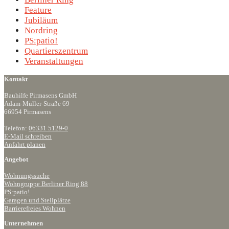
Feature
Jubiläum
Nordring
PS:patio!
Quartierszentrum
Veranstaltungen
Kontakt
Bauhilfe Pirmasens GmbH
Adam-Müller-Straße 69
66954 Pirmasens
Telefon:
06331 5129-0
E-Mail schreiben
Anfahrt planen
Angebot
Wohnungssuche
Wohngruppe Berliner Ring 88
PS:patio!
Garagen und Stellplätze
Barrierefreies Wohnen
Unternehmen