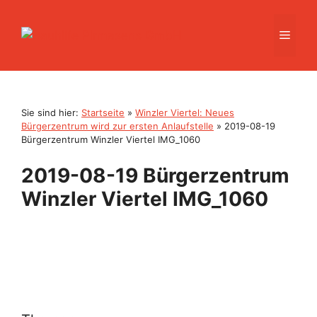
Zum
Inhalt
Men
springen
Sie sind hier:
Startseite
»
Winzler Viertel: Neues
Bürgerzentrum wird zur ersten Anlaufstelle
»
2019-08-19
Bürgerzentrum Winzler Viertel IMG_1060
2019-08-19 Bürgerzentrum
Winzler Viertel IMG_1060