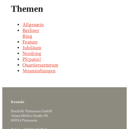
Themen
Allgemein
Berliner
Ring
Feature
Jubiläum
Nordring
PS:patio!
Quartierszentrum
Veranstaltungen
Kontakt
Bauhilfe Pirmasens GmbH
Adam-Müller-Straße 69
66954 Pirmasens