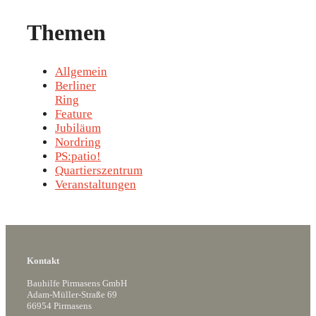
Themen
Allgemein
Berliner
Ring
Feature
Jubiläum
Nordring
PS:patio!
Quartierszentrum
Veranstaltungen
Kontakt
Bauhilfe Pirmasens GmbH
Adam-Müller-Straße 69
66954 Pirmasens