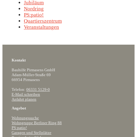
Jubiläum
Nordring
PS:patio!
Quartierszentrum
Veranstaltungen
Kontakt
Bauhilfe Pirmasens GmbH
Adam-Müller-Straße 69
66954 Pirmasens
Telefon:
06331 5129-0
E-Mail schreiben
Anfahrt planen
Angebot
Wohnungssuche
Wohngruppe Berliner Ring 88
PS:patio!
Garagen und Stellplätze