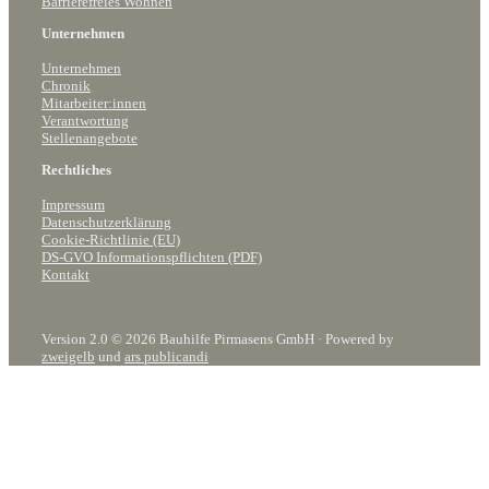
Barrierefreies Wohnen
Unternehmen
Unternehmen
Chronik
Mitarbeiter:innen
Verantwortung
Stellenangebote
Rechtliches
Impressum
Datenschutzerklärung
Cookie-Richtlinie (EU)
DS-GVO Informationspflichten (PDF)
Kontakt
Version 2.0 © 2026 Bauhilfe Pirmasens GmbH · Powered by
zweigelb
und
ars publicandi