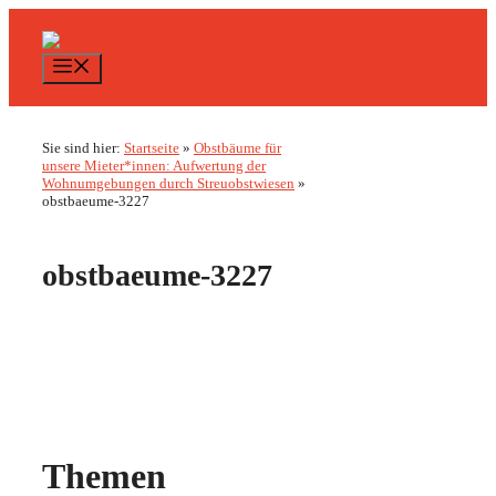
Zum
Inhalt
springen
Menü
Sie sind hier:
Startseite
»
Obstbäume für
unsere Mieter*innen: Aufwertung der
Wohnumgebungen durch Streuobstwiesen
»
obstbaeume-3227
obstbaeume-3227
Themen