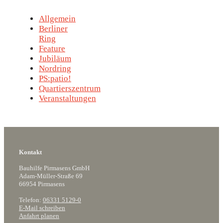
Allgemein
Berliner
Ring
Feature
Jubiläum
Nordring
PS:patio!
Quartierszentrum
Veranstaltungen
Kontakt
Bauhilfe Pirmasens GmbH
Adam-Müller-Straße 69
66954 Pirmasens
Telefon:
06331 5129-0
E-Mail schreiben
Anfahrt planen