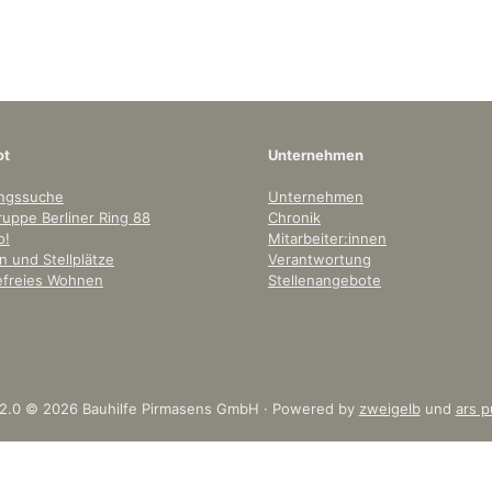
ot
Unternehmen
ngssuche
Unternehmen
uppe Berliner Ring 88
Chronik
o!
Mitarbeiter:innen
 und Stellplätze
Verantwortung
refreies Wohnen
Stellenangebote
 2.0 © 2026 Bauhilfe Pirmasens GmbH · Powered by
zweigelb
und
ars p