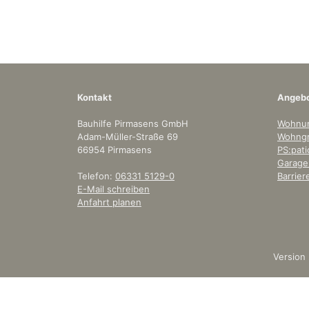
Kontakt
Angeb
Bauhilfe Pirmasens GmbH
Wohnu
Adam-Müller-Straße 69
Wohngr
66954 Pirmasens
PS:pati
Garagen
Telefon:
06331 5129-0
Barrie
E-Mail schreiben
Anfahrt planen
Version