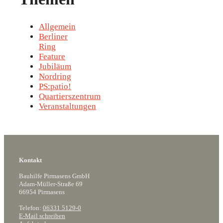
Allgemein
Berliner
Ring
Feature
Jubiläum
Nordring
PS:patio!
Quartierszentrum
Veranstaltungen
Kontakt
Bauhilfe Pirmasens GmbH
Adam-Müller-Straße 69
66954 Pirmasens
Telefon:
06331 5129-0
E-Mail schreiben