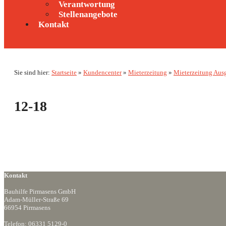
Verantwortung
Stellenangebote
Kontakt
Sie sind hier:
Startseite
»
Kundencenter
»
Mieterzeitung
»
Mieterzeitung Aus
12-18
Kontakt
Bauhilfe Pirmasens GmbH
Adam-Müller-Straße 69
66954 Pirmasens
Telefon:
06331 5129-0