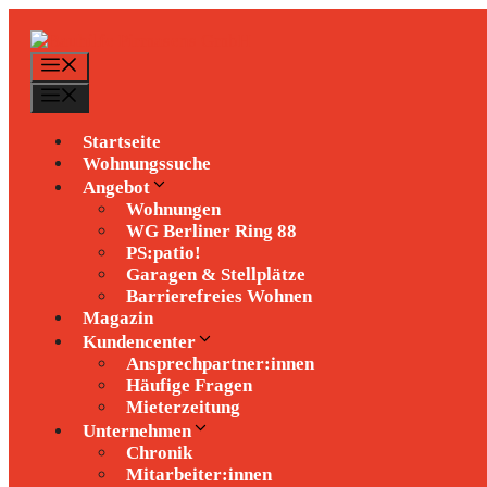
Zum
Inhalt
springen
Menü
Menü
Startseite
Wohnungssuche
Angebot
Wohnungen
WG Berliner Ring 88
PS:patio!
Garagen & Stellplätze
Barrierefreies Wohnen
Magazin
Kundencenter
Ansprechpartner:innen
Häufige Fragen
Mieterzeitung
Unternehmen
Chronik
Mitarbeiter:innen