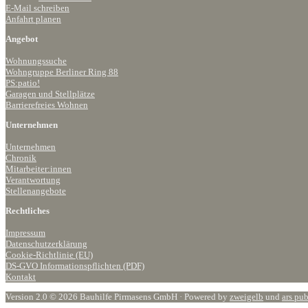
E-Mail schreiben
Anfahrt planen
Angebot
Wohnungssuche
Wohngruppe Berliner Ring 88
PS:patio!
Garagen und Stellplätze
Barrierefreies Wohnen
Unternehmen
Unternehmen
Chronik
Mitarbeiter:innen
Verantwortung
Stellenangebote
Rechtliches
Impressum
Datenschutzerklärung
Cookie-Richtlinie (EU)
DS-GVO Informationspflichten (PDF)
Kontakt
Version 2.0 © 2026 Bauhilfe Pirmasens GmbH · Powered by
zweigelb
und
ars pu