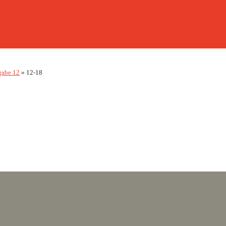
gabe 12
»
12-18