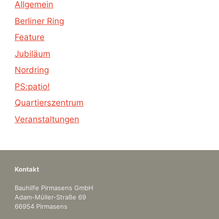
Allgemein
Berliner Ring
Feature
Jubiläum
Nordring
PS:patio!
Quartierszentrum
Veranstaltungen
Kontakt
Bauhilfe Pirmasens GmbH
Adam-Müller-Straße 69
66954 Pirmasens