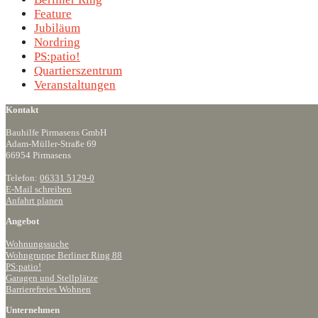
Feature
Jubiläum
Nordring
PS:patio!
Quartierszentrum
Veranstaltungen
Kontakt
Bauhilfe Pirmasens GmbH
Adam-Müller-Straße 69
66954 Pirmasens
Telefon:
06331 5129-0
E-Mail schreiben
Anfahrt planen
Angebot
Wohnungssuche
Wohngruppe Berliner Ring 88
PS:patio!
Garagen und Stellplätze
Barrierefreies Wohnen
Unternehmen