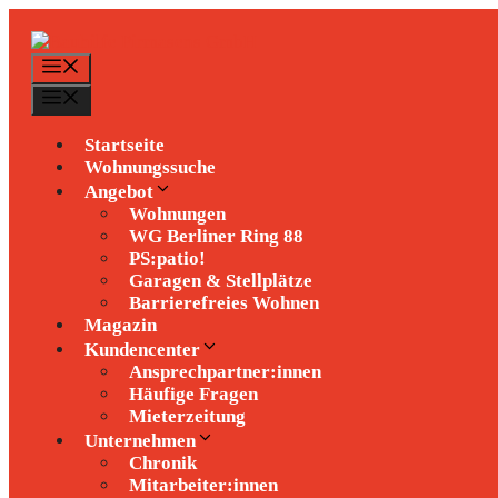
Zum
Inhalt
springen
Menü
Menü
Startseite
Wohnungssuche
Angebot
Wohnungen
WG Berliner Ring 88
PS:patio!
Garagen & Stellplätze
Barrierefreies Wohnen
Magazin
Kundencenter
Ansprechpartner:innen
Häufige Fragen
Mieterzeitung
Unternehmen
Chronik
Mitarbeiter:innen