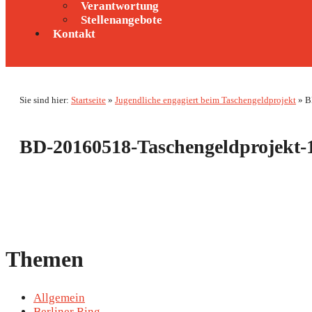
Verantwortung
Stellenangebote
Kontakt
Sie sind hier:
Startseite
»
Jugendliche engagiert beim Taschengeldprojekt
»
B
BD-20160518-Taschengeldprojekt-
Themen
Allgemein
Berliner Ring