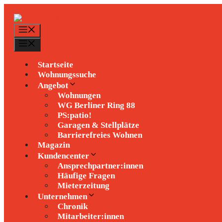
Zum
Inhalt
springen
Menü
Menü
Startseite
Wohnungssuche
Angebot
Wohnungen
WG Berliner Ring 88
PS:patio!
Garagen & Stellplätze
Barrierefreies Wohnen
Magazin
Kundencenter
Ansprechpartner:innen
Häufige Fragen
Mieterzeitung
Unternehmen
Chronik
Mitarbeiter:innen