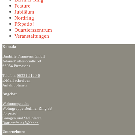
Feature
Jubiläum
Nordring
PS:patio!
Quartierszentrum
Veranstaltungen
Kontakt
Bauhilfe Pirmasens GmbH
Adam-Müller-Straße 69
66954 Pirmasens
Telefon:
06331 5129-0
E-Mail schreiben
Anfahrt planen
Angebot
Wohnungssuche
Wohngruppe Berliner Ring 88
PS:patio!
Garagen und Stellplätze
Barrierefreies Wohnen
Unternehmen