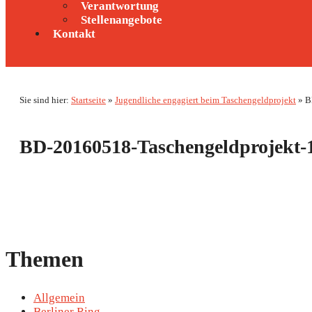
Verantwortung
Stellenangebote
Kontakt
Sie sind hier:
Startseite
»
Jugendliche engagiert beim Taschengeldprojekt
»
B
BD-20160518-Taschengeldprojekt-
Themen
Allgemein
Berliner Ring