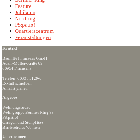
Feature
Jubiläum
Nordring
PS:patio!
Quartierszentrum
Veranstaltungen
Kontakt
Bauhilfe Pirmasens GmbH
Adam-Müller-Straße 69
66954 Pirmasens
Telefon:
06331 5129-0
E-Mail schreiben
Anfahrt planen
Angebot
Wohnungssuche
Wohngruppe Berliner Ring 88
PS:patio!
Garagen und Stellplätze
Barrierefreies Wohnen
Unternehmen