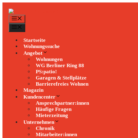
Zum
Inhalt
springen
Menü
Menü
Startseite
Wohnungssuche
Angebot
Wohnungen
WG Berliner Ring 88
PS:patio!
Garagen & Stellplätze
Barrierefreies Wohnen
Magazin
Kundencenter
Ansprechpartner:innen
Häufige Fragen
Mieterzeitung
Unternehmen
Chronik
Mitarbeiter:innen