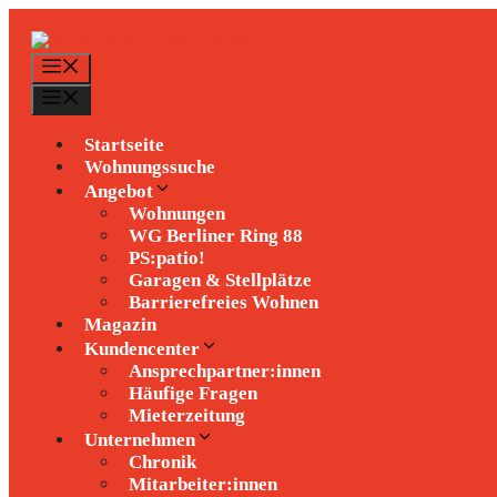
Zum
Inhalt
springen
Menü
Menü
Startseite
Wohnungssuche
Angebot
Wohnungen
WG Berliner Ring 88
PS:patio!
Garagen & Stellplätze
Barrierefreies Wohnen
Magazin
Kundencenter
Ansprechpartner:innen
Häufige Fragen
Mieterzeitung
Unternehmen
Chronik
Mitarbeiter:innen