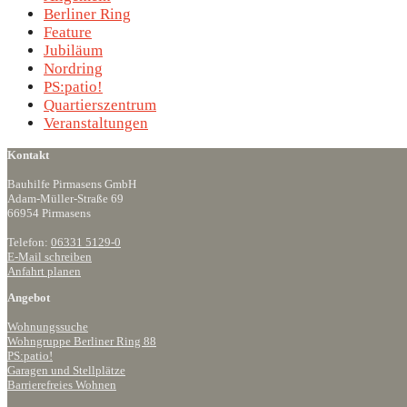
Berliner Ring
Feature
Jubiläum
Nordring
PS:patio!
Quartierszentrum
Veranstaltungen
Kontakt
Bauhilfe Pirmasens GmbH
Adam-Müller-Straße 69
66954 Pirmasens
Telefon:
06331 5129-0
E-Mail schreiben
Anfahrt planen
Angebot
Wohnungssuche
Wohngruppe Berliner Ring 88
PS:patio!
Garagen und Stellplätze
Barrierefreies Wohnen