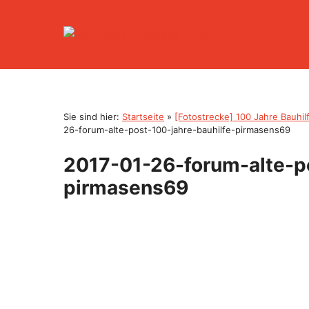
Zum
Inhalt
springen
Sie sind hier:
Startseite
»
[Fotostrecke] 100 Jahre Bauhi
26-forum-alte-post-100-jahre-bauhilfe-pirmasens69
2017-01-26-forum-alte-po
pirmasens69