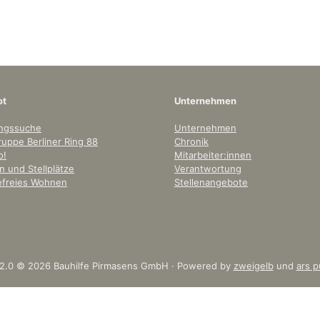
ot
Unternehmen
ngssuche
Unternehmen
uppe Berliner Ring 88
Chronik
o!
Mitarbeiter:innen
 und Stellplätze
Verantwortung
refreies Wohnen
Stellenangebote
 2.0 © 2026 Bauhilfe Pirmasens GmbH · Powered by
zweigelb
und
ars p