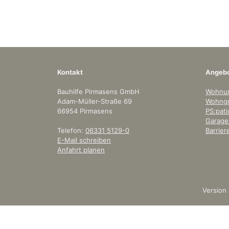
Kontakt
Angeb
Bauhilfe Pirmasens GmbH
Wohnu
Adam-Müller-Straße 69
Wohngr
66954 Pirmasens
PS:pati
Garagen
Telefon:
06331 5129-0
Barrie
E-Mail schreiben
Anfahrt planen
Version