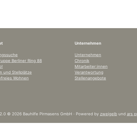
ot
Unternehmen
ngssuche
Unternehmen
uppe Berliner Ring 88
Chronik
o!
Mitarbeiter:innen
 und Stellplätze
Verantwortung
refreies Wohnen
Stellenangebote
 2.0 © 2026 Bauhilfe Pirmasens GmbH · Powered by
zweigelb
und
ars p