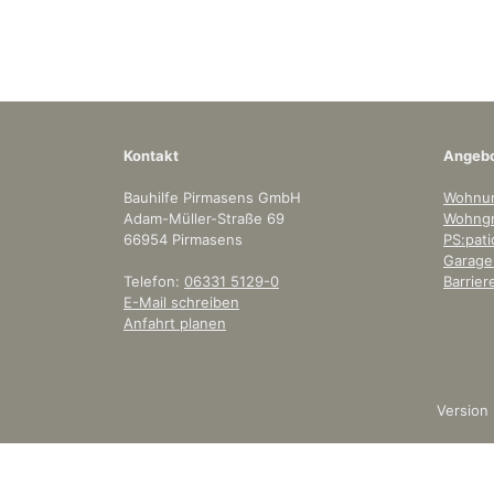
Kontakt
Angeb
Bauhilfe Pirmasens GmbH
Wohnu
Adam-Müller-Straße 69
Wohngr
66954 Pirmasens
PS:pati
Garagen
Telefon:
06331 5129-0
Barrie
E-Mail schreiben
Anfahrt planen
Version