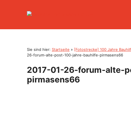
Zum
Inhalt
springen
Sie sind hier:
Startseite
»
[Fotostrecke] 100 Jahre Bauhi
26-forum-alte-post-100-jahre-bauhilfe-pirmasens66
2017-01-26-forum-alte-po
pirmasens66