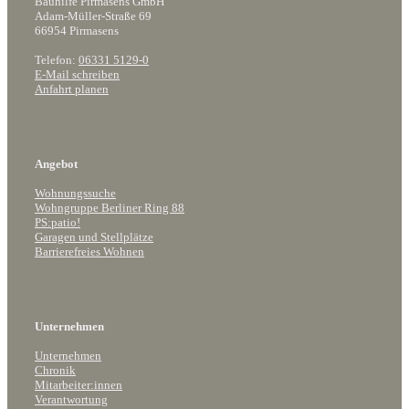
Bauhilfe Pirmasens GmbH
Adam-Müller-Straße 69
66954 Pirmasens
Telefon:
06331 5129-0
E-Mail schreiben
Anfahrt planen
Angebot
Wohnungssuche
Wohngruppe Berliner Ring 88
PS:patio!
Garagen und Stellplätze
Barrierefreies Wohnen
Unternehmen
Unternehmen
Chronik
Mitarbeiter:innen
Verantwortung