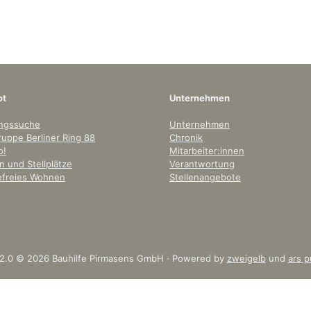
ot
Unternehmen
ngssuche
Unternehmen
uppe Berliner Ring 88
Chronik
o!
Mitarbeiter:innen
 und Stellplätze
Verantwortung
refreies Wohnen
Stellenangebote
 2.0 © 2026 Bauhilfe Pirmasens GmbH · Powered by
zweigelb
und
ars p