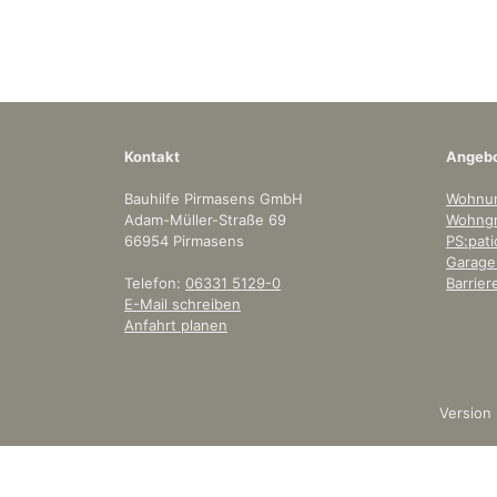
Kontakt
Angeb
Bauhilfe Pirmasens GmbH
Wohnu
Adam-Müller-Straße 69
Wohngr
66954 Pirmasens
PS:pati
Garagen
Telefon:
06331 5129-0
Barrie
E-Mail schreiben
Anfahrt planen
Version