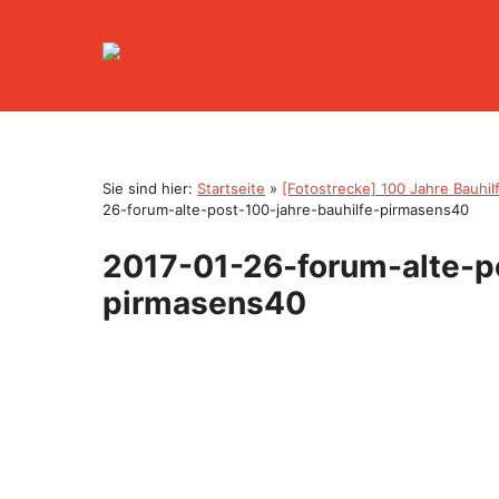
Zum
Inhalt
springen
Sie sind hier:
Startseite
»
[Fotostrecke] 100 Jahre Bauhi
26-forum-alte-post-100-jahre-bauhilfe-pirmasens40
2017-01-26-forum-alte-po
pirmasens40