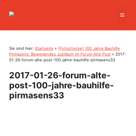
Zum
Inhalt
Men
springen
Sie sind hier:
Startseite
»
[Fotostrecke] 100 Jahre Bauhilfe
Pirmasens: Bewegendes Jubiläum im Forum Alte Post
»
2017-
01-26-forum-alte-post-100-jahre-bauhilfe-pirmasens33
2017-01-26-forum-alte-
post-100-jahre-bauhilfe-
pirmasens33