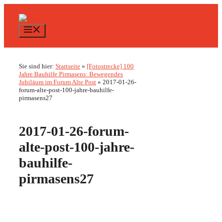
Zum
Inhalt
springen
Menü
Sie sind hier:
Startseite
»
[Fotostrecke] 100
Jahre Bauhilfe Pirmasens: Bewegendes
Jubiläum im Forum Alte Post
»
2017-01-26-
forum-alte-post-100-jahre-bauhilfe-
pirmasens27
2017-01-26-forum-
alte-post-100-jahre-
bauhilfe-
pirmasens27