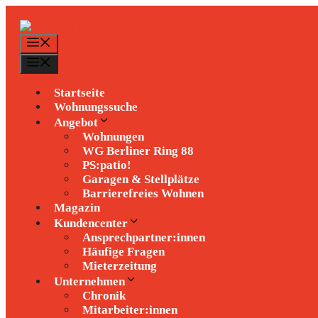
Zum
Inhalt
springen
Menü
Menü
Startseite
Wohnungssuche
Angebot
Wohnungen
WG Berliner Ring 88
PS:patio!
Garagen & Stellplätze
Barrierefreies Wohnen
Magazin
Kundencenter
Ansprechpartner:innen
Häufige Fragen
Mieterzeitung
Unternehmen
Chronik
Mitarbeiter:innen