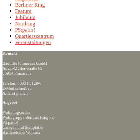
Berliner Ring
Feature
Jubiläum
Nordring
PS:patio!
Quartierszentrum
Veranstaltungen
Kontakt
Bauhilfe Pirmasens GmbH
Adam-Müller-Straße 69
66954 Pirmasens
Telefon:
06331 5129-0
E-Mail schreiben
Anfahrt planen
Angebot
Wohnungssuche
Wohngruppe Berliner Ring 88
PS:patio!
Garagen und Stellplätze
Barrierefreies Wohnen