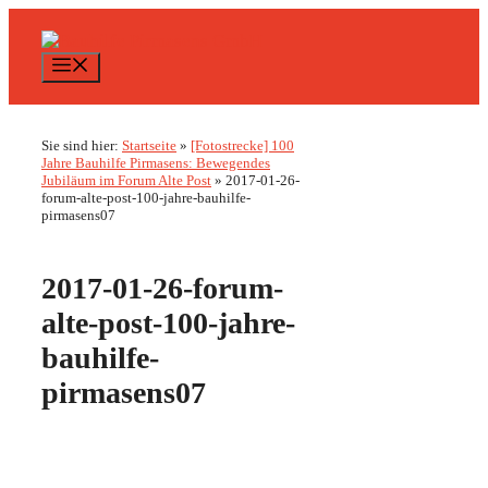
Zum
Inhalt
springen
Menü
Sie sind hier:
Startseite
»
[Fotostrecke] 100
Jahre Bauhilfe Pirmasens: Bewegendes
Jubiläum im Forum Alte Post
»
2017-01-26-
forum-alte-post-100-jahre-bauhilfe-
pirmasens07
2017-01-26-forum-
alte-post-100-jahre-
bauhilfe-
pirmasens07